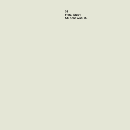
03
Floral Study
Student Work 03