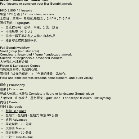
Line work
Layered shading
Petal, leaf & feather detailing Complete a Gongbi miniature
專業工筆研習｜Formal Gongbi Program
花鳥・人物・山水
四堂課，完成你的第一幅工筆作品。
Four lessons to complete your first Gongbi artwork.
HKD 1,800 / 4 lessons
每堂 120 分鐘｜120 minutes per class
上課日：星期一, 星期三,星期五 : 2-4PM ; 7–9 PM
課程亮點｜Highlights
全流程示範：起稿、勾線、分染、設色
小班教學（4–6 人）
完成一幅工筆花鳥／人物／山水作品
適合零基礎與進階學員
Full Gongbi workflow
Small group (4–6 students)
Complete a flower-bird / figure / landscape artwork
Suitable for beginners & advanced learners
人物與山水課程介紹
Figure & Landscape Course
花鳥寓意四時、氣候與心境。
課程以「線條的穩定」＋「色層的呼吸」為核心。
Flora and birds express seasons, temperament, and quiet vitality.
理念 | Philosophy
成果 | Outcomes
完成人物或山水作品 Complete a figure or landscape Gongbi piece
人物線條 · 山水皴法 · 墨色層次 Figure lines · Landscape textures · Ink layering
內容 | Content
時段 | Schedule
初階 Beginner
星期二 · 星期四 · 星期六 每堂 90 分鐘