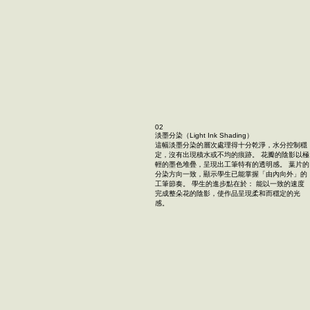
02
淡墨分染（Light Ink Shading）
這幅淡墨分染的層次處理得十分乾淨，水分控制穩
定，沒有出現積水或不均的痕跡。 花瓣的陰影以極
輕的墨色堆疊，呈現出工筆特有的透明感。 葉片的
分染方向一致，顯示學生已能掌握「由內向外」的
工筆節奏。 學生的進步點在於： 能以一致的速度
完成整朵花的陰影，使作品呈現柔和而穩定的光
感。