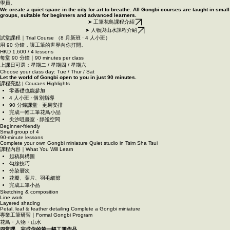
In the quiet rhythm of each stroke, flowers and birds unfold.
WhatsApp 報名9710 9131
課程內容總覽 | Course Content Overview
工筆花鳥・人物・山水課程｜Gongbi Courses
在城市裡，我們為創作留下一個能安靜呼吸的地方。 所有課程皆以小班形式教授，適合初學者與進階
學員。
We create a quiet space in the city for art to breathe. All Gongbi courses are taught in small
groups, suitable for beginners and advanced learners.
➤ 工筆花鳥課程介紹
➤ 人物與山水課程介紹
試堂課程｜Trial Course （8 月新班 · 4 人小班）
用 90 分鐘，讓工筆的世界向你打開。
HKD 1,600 / 4 lessons
每堂 90 分鐘｜90 minutes per class
上課日可選：星期二 / 星期四 / 星期六
Choose your class day: Tue / Thur / Sat
Let the world of Gongbi open to you in just 90 minutes.
課程亮點 | Couraes Highlights
零基礎也能參加
4 人小班 · 個別指導
90 分鐘課堂 · 更易安排
完成一幅工筆花鳥小品
尖沙咀畫室 · 靜謐空間
Beginner-friendly
Small group of 4
90-minute lessons
Complete your own Gongbi miniature Quiet studio in Tsim Sha Tsui
課程內容｜What You Will Learn
起稿與構圖
勾線技巧
分染層次
花瓣、葉片、羽毛細節
完成工筆小品
Sketching & composition