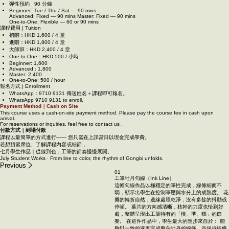
進階 Advanced
固定時段 · 90 分鐘
大師班 Master
固定時段 · 90 分鐘
一對一 One‑to‑One
彈性預約 90 分鐘
Beginner: Tue / Thu / Sat — 90 mins
Advanced: Fixed — 90 mins Master: Fixed — 90 mins
One‑to‑One: Flexible — 60 or 90 mins
課程費用 | Tuition
初階：HKD 1,600 / 4 堂
進階：HKD 1,800 / 4 堂
大師班：HKD 2,400 / 4 堂
One‑to‑One：HKD 500 / 小時
Beginner: 1,600
Advanced : 1,800
Master: 2,400
One‑to‑One: 500 / hour
報名方式 | Enrollment
WhatsApp：9710 9131 傳送姓名＋課程即可報名。
WhatsApp 9710 9131 to enroll.
Payment Method｜Cash on Site
This course uses a cash-on-site payment method. Please pay the course fee in cash upon
arrival.
For reservations or inquiries, feel free to contact us .
付款方式｜到場付款
課程以最簡單的方式進行—— 您只需在上課當日以現金完成學費。
若想預留席位、了解課程內容或細節，
七月學生作品｜從線到色，工筆的節奏慢慢展開。
July Student Works · From line to color, the rhythm of Gongbi unfolds.
Previous
01
工筆牡丹勾線（Ink Line）
這幅勾線作品以極穩定的筆性完成，線條細而不