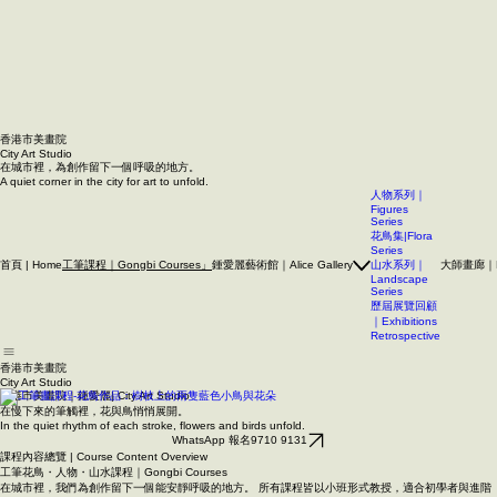
香港市美畫院
City Art Studio ​
在城市裡，為創作留下一個呼吸的地方。
A quiet corner in the city for art to unfold.
人物系列｜
Figures
Series
花鳥集|Flora
Series
首頁 | Home
鍾愛麗藝術館｜Alice Gallery
大師畫廊｜Mas
工筆課程｜Gongbi Courses」
山水系列｜
Landscape
Series
歷屆展覽回顧
｜Exhibitions
Retrospective
香港市美畫院
City Art Studio ​
香港市美畫院｜鍾愛麗| City Art Studio
在慢下來的筆觸裡，花與鳥悄悄展開。