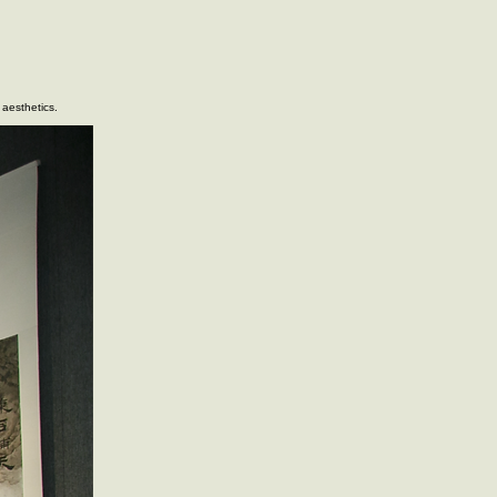
於我們｜About
 aesthetics.