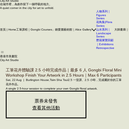
香港市美畫院
City Art Studio ​
在城市裡，為創作留下一個呼吸的地方。
A quiet corner in the city for art to unfold.
人物系列｜
Figures
Series
花鳥集|Flora
Series
首頁 | Home
工筆課程｜Gongbi Courses」
鍾愛麗藝術館｜Alice Gallery
大師畫廊｜Mas
山水系列｜
Landscape
Series
歷屆展覽回顧
｜Exhibitions
Retrospective
香港市美畫院
City Art Studio ​
工筆花卉體驗課 2.5 小時完成作品｜最多 6 人 Gongbi Floral Mini
Workshop Finish Your Artwork in 2.5 Hours｜Max 6 Participants
Sat, 22 Aug
  |  
Burlington House,Tsim Sha Tsui
2.5 一堂課、2.5 小時，完成屬於你的工筆
花卉作品。
A single 2.5‑hour session to complete your own Gongbi floral artwork.
票券未發售
查看其他活動